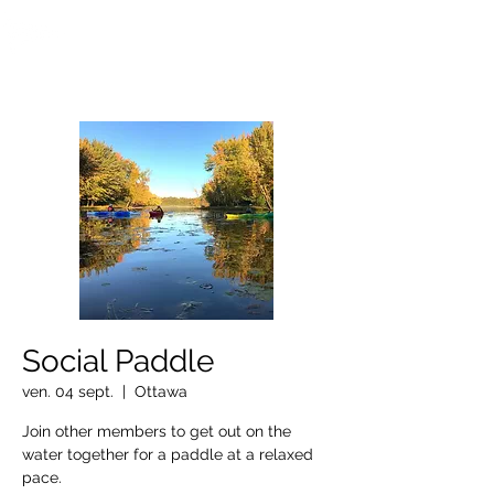
OTTAWA NEW EDINBURGH
CLUB
Centre sportif riverain d'Ottawa depuis 1883
Social Paddle
ven. 04 sept.
  |  
Ottawa
Join other members to get out on the
water together for a paddle at a relaxed
pace.