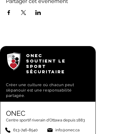
Partager cet événement
ONEC
SOUTIENT LE
SPORT
SÉCURITAIRE
Créer une culture où chacun peut
s’épanouir est une responsabilité
partagée.
ONEC
Centre sportif riverain d’Ottawa depuis 1883
613-746-8540
info@onec.ca