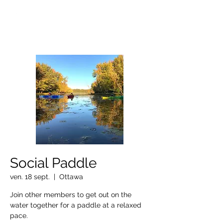
OTTAWA NEW EDINBURGH
CLUB
Centre sportif riverain d'Ottawa depuis 1883
Social Paddle
ven. 18 sept.
  |  
Ottawa
Join other members to get out on the
water together for a paddle at a relaxed
pace.