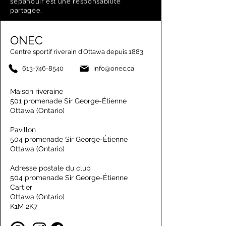
s’épanouir est une responsabilité
partagée.
ONEC
Centre sportif riverain d’Ottawa depuis 1883
613-746-8540
info@onec.ca
Maison riveraine
501 promenade Sir George-Étienne
Ottawa (Ontario)
Pavillon
504 promenade Sir George-Étienne
Ottawa (Ontario)
Adresse postale du club
504 promenade Sir George-Étienne
Cartier
Ottawa (Ontario)
K1M 2K7