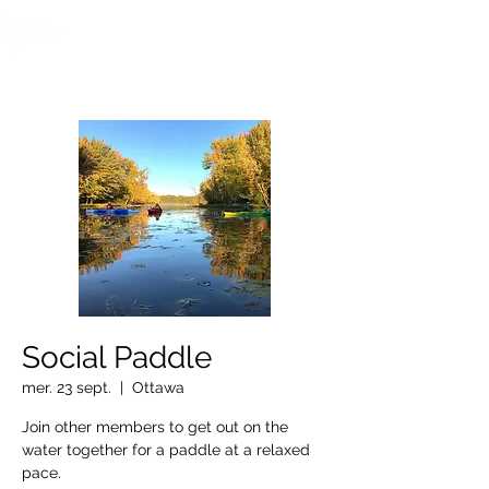
OTTAWA NEW EDINBURGH
CLUB
Centre sportif riverain d'Ottawa depuis 1883
Social Paddle
mer. 23 sept.
  |  
Ottawa
Join other members to get out on the
water together for a paddle at a relaxed
pace.