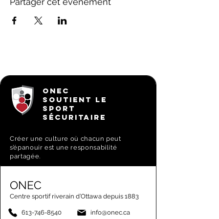
Partager cet événement
ONEC
SOUTIENT LE
SPORT
SÉCURITAIRE
Créer une culture où chacun peut
s’épanouir est une responsabilité
partagée.
ONEC
Centre sportif riverain d’Ottawa depuis 1883
613-746-8540
info@onec.ca