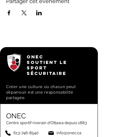
Partager cet événement
ONEC
SOUTIENT LE
SPORT
SÉCURITAIRE
Créer une culture où chacun peut
s’épanouir est une responsabilité
partagée.
ONEC
Centre sportif riverain d’Ottawa depuis 1883
613-746-8540
info@onec.ca