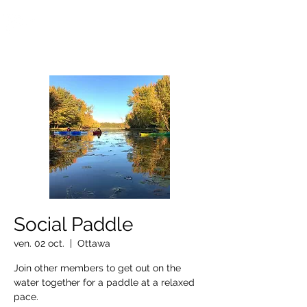
OTTAWA NEW EDINBURGH
CLUB
Centre sportif riverain d'Ottawa depuis 1883
Social Paddle
ven. 02 oct.
  |  
Ottawa
Join other members to get out on the
water together for a paddle at a relaxed
pace.