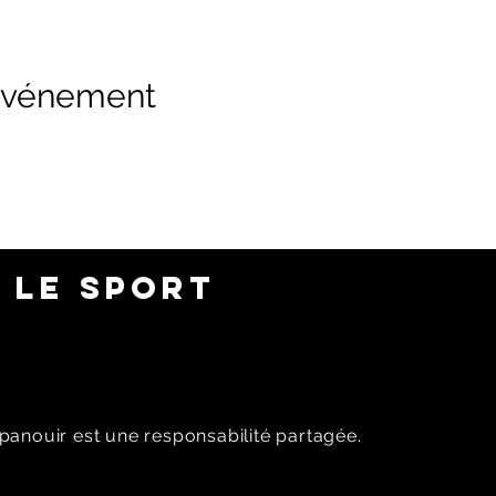
 événement
 LE SPORT
panouir est une responsabilité partagée.