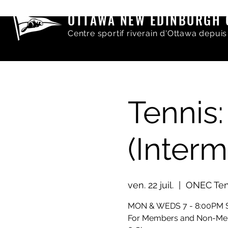
OTTAWA NEW EDINBURGH 
Centre sportif riverain d'Ottawa depuis
Tennis:
(Interm
ven. 22 juil.
  |  
ONEC Tenn
MON & WEDS 7 - 8:00PM 
For Members and Non-M