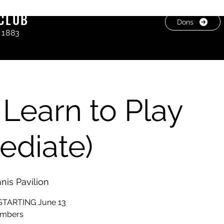
CLUB
Dons
 1883
 Learn to Play
ediate)
is Pavilion
STARTING June 13
embers