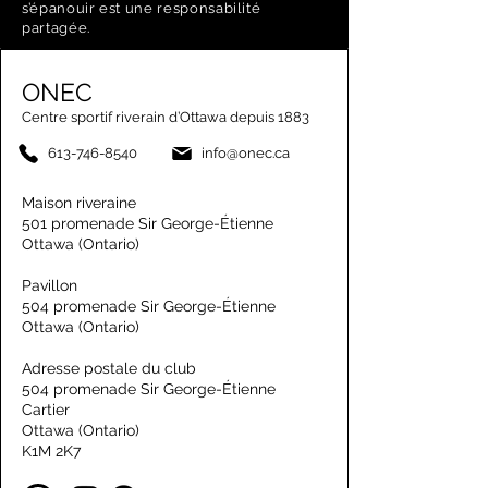
s’épanouir est une responsabilité
partagée.
ONEC
Centre sportif riverain d’Ottawa depuis 1883
613-746-8540
info@onec.ca
Maison riveraine
501 promenade Sir George-Étienne
Ottawa (Ontario)
Pavillon
504 promenade Sir George-Étienne
Ottawa (Ontario)
Adresse postale du club
504 promenade Sir George-Étienne
Cartier
Ottawa (Ontario)
K1M 2K7