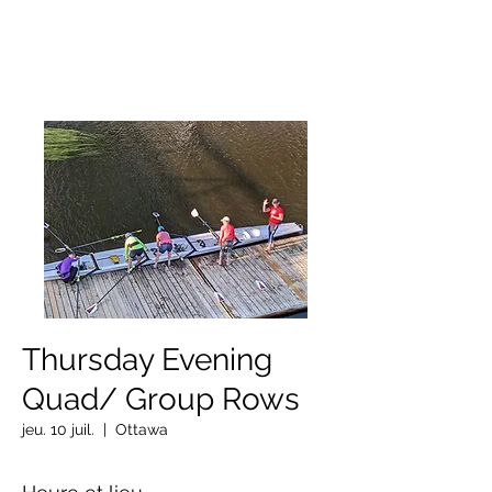
OTTAWA NEW EDINBURGH
CLUB
Centre sportif riverain d'Ottawa depuis 1883
Thursday Evening
Quad/ Group Rows
jeu. 10 juil.
  |  
Ottawa