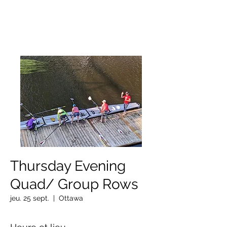
OTTAWA NEW EDINBURGH
CLUB
Centre sportif riverain d'Ottawa depuis 1883
Thursday Evening
Quad/ Group Rows
jeu. 25 sept.
  |  
Ottawa