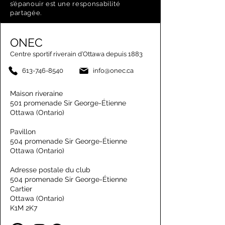
s’épanouir est une responsabilité
partagée.
ONEC
Centre sportif riverain d’Ottawa depuis 1883
613-746-8540
info@onec.ca
Maison riveraine
501 promenade Sir George-Étienne
Ottawa (Ontario)
Pavillon
504 promenade Sir George-Étienne
Ottawa (Ontario)
Adresse postale du club
504 promenade Sir George-Étienne
Cartier
Ottawa (Ontario)
K1M 2K7