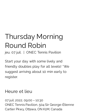
OTTAWA NEW EDINBURGH
CLUB
Centre sportif riverain d'Ottawa depuis 1883
Thursday Morning
Round Robin
jeu. 07 juil.
  |  
ONEC Tennis Pavilion
Start your day with some lively and
friendly doubles play for all levels! *We
suggest arriving about 10 min early to
Heure et lieu
07 juil. 2022, 09:00 – 10:30
ONEC Tennis Pavilion, 504 Sir George-Étienne
Cartier Pkwy, Ottawa, ON K1M, Canada