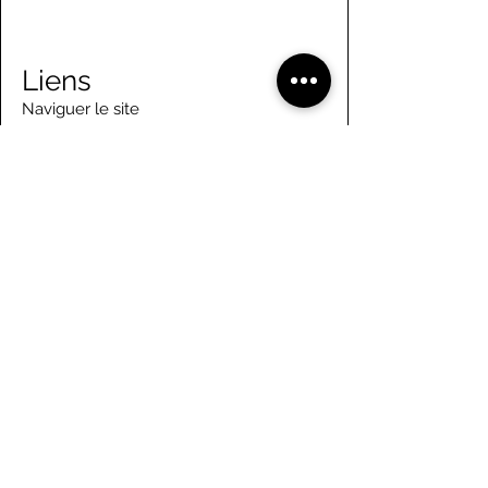
Liens
Naviguer le site
À propos de nous
Conseil d’administration
Tennis
FAQ
Aviron
Adhésion
Aviron
Guide des membres
Pagaie
Emploi
Camps d'été
Bénévolat