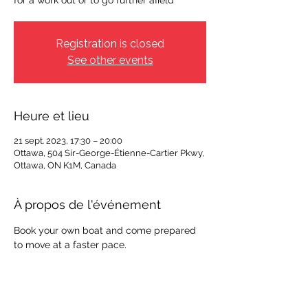
for a work out or to go further afield
Registration is closed
See other events
Heure et lieu
21 sept. 2023, 17:30 – 20:00
Ottawa, 504 Sir-George-Étienne-Cartier Pkwy,
Ottawa, ON K1M, Canada
À propos de l'événement
Book your own boat and come prepared 
to move at a faster pace. 