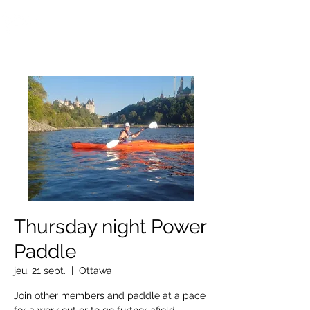
OTTAWA NEW EDINBURGH
CLUB
Centre sportif riverain d'Ottawa depuis 1883
Thursday night Power
Paddle
jeu. 21 sept.
  |  
Ottawa
Join other members and paddle at a pace