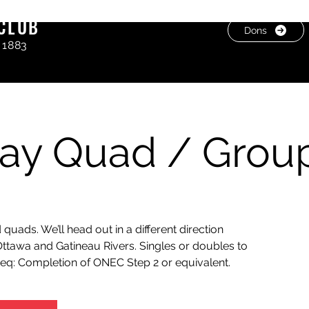
CLUB
Dons
 1883
ay Quad / Grou
quads. We’ll head out in a different direction
ttawa and Gatineau Rivers. Singles or doubles to
eq: Completion of ONEC Step 2 or equivalent.