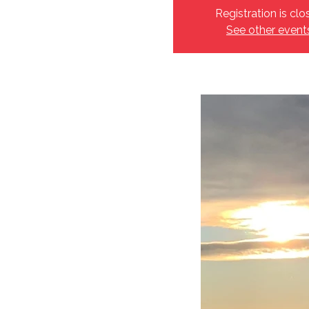
Registration is clo
See other event