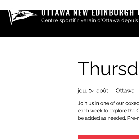
OTTAWA NEW EDINBURGH 
Centre sportif riverain d'Ottawa depuis
Thursd
jeu. 04 août
  |  
Ottawa
Join us in one of our coxed 
each week to explore the O
be added as needed. Pre-r