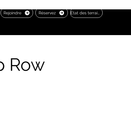
Rejoindre
Réservez
État des terrains
p Row