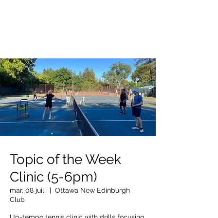
OTTAWA NEW EDINBURGH
CLUB
Centre sportif riverain d'Ottawa depuis 1883
Topic of the Week
Clinic (5-6pm)
mar. 08 juil.
  |  
Ottawa New Edinburgh
Club
Up-tempo tennis clinic with drills focusing