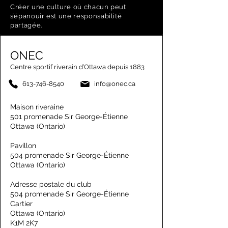
Créer une culture où chacun peut
s’épanouir est une responsabilité
partagée.
ONEC
Centre sportif riverain d’Ottawa depuis 1883
613-746-8540
info@onec.ca
Maison riveraine
501 promenade Sir George-Étienne
Ottawa (Ontario)
Pavillon
504 promenade Sir George-Étienne
Ottawa (Ontario)
Adresse postale du club
504 promenade Sir George-Étienne
Cartier
Ottawa (Ontario)
K1M 2K7