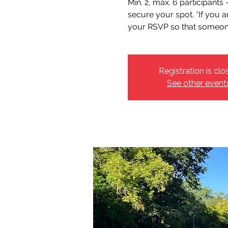
Min. 2, max. 6 participants
secure your spot. *If you a
your RSVP so that someone 
Registration is clo
See other event