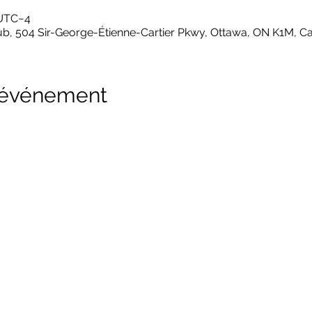
0 UTC−4
b, 504 Sir-George-Étienne-Cartier Pkwy, Ottawa, ON K1M, C
l'événement