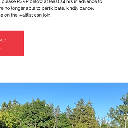
 - please RSVP below at least 24 hrs in advance to
re no longer able to participate, kindly cancel
on the waitlist can join.
sed
s