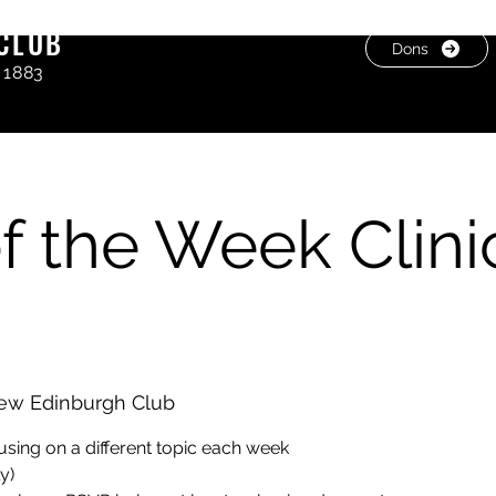
CLUB
Dons
 1883
f the Week Clinic
ew Edinburgh Club
using on a different topic each week
y)