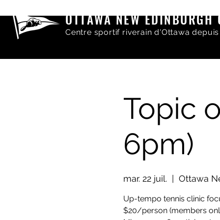
OTTAWA NEW EDINBURGH 
Centre sportif riverain d'Ottawa depuis
Topic o
6pm)
mar. 22 juil.
  |  
Ottawa N
Up-tempo tennis clinic foc
$20/person (members onl