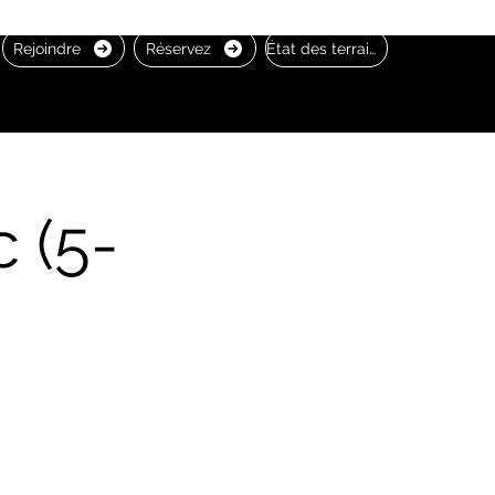
Rejoindre
Réservez
État des terrains
 (5-