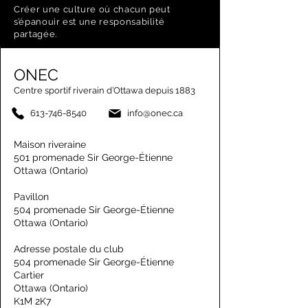
Créer une culture où chacun peut
s’épanouir est une responsabilité
partagée.
ONEC
Centre sportif riverain d’Ottawa depuis 1883
613-746-8540
info@onec.ca
Maison riveraine
501 promenade Sir George-Étienne
Ottawa (Ontario)
Pavillon
504 promenade Sir George-Étienne
Ottawa (Ontario)
Adresse postale du club
504 promenade Sir George-Étienne
Cartier
Ottawa (Ontario)
K1M 2K7