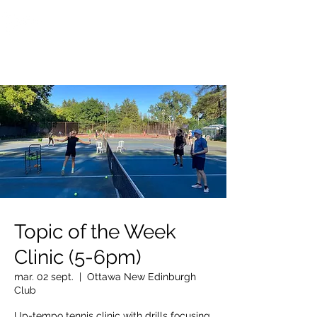
OTTAWA NEW EDINBURGH
CLUB
Centre sportif riverain d'Ottawa depuis 1883
Topic of the Week
Clinic (5-6pm)
mar. 02 sept.
  |  
Ottawa New Edinburgh
Club
Up-tempo tennis clinic with drills focusing