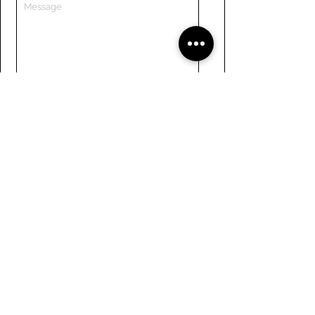
Submit
Liens
Naviguer le site
À propos de nous
Conseil d’administration
Tennis
FAQ
Aviron
Adhésion
Aviron
Guide des membres
Pagaie
Emploi