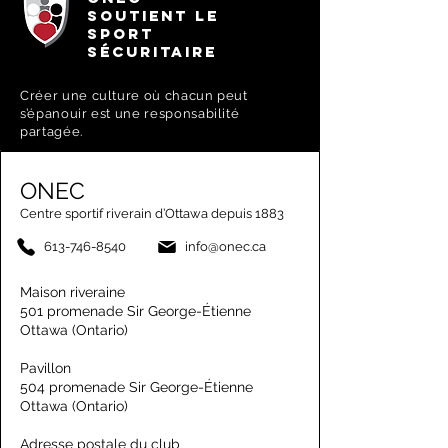
SOUTIENT LE
SPORT
SÉCURITAIRE
Créer une culture où chacun peut
s’épanouir est une responsabilité
partagée.
ONEC
Centre sportif riverain d’Ottawa depuis 1883
613-746-8540
info@onec.ca
Maison riveraine
501 promenade Sir George-Étienne
Ottawa (Ontario)
Pavillon
504 promenade Sir George-Étienne
Ottawa (Ontario)
Adresse postale du club