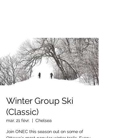
OTTAWA NEW EDINBURGH
CLUB
Centre sportif riverain d'Ottawa depuis 1883
Winter Group Ski
(Classic)
mar. 21 févr.
  |  
Chelsea
Join ONEC this season out on some of