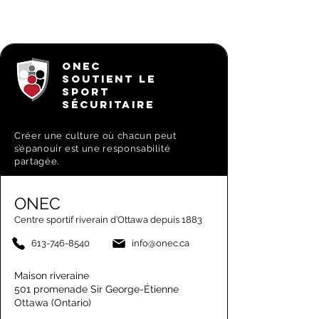
ONEC
SOUTIENT LE
SPORT
SÉCURITAIRE
Créer une culture où chacun peut
s’épanouir est une responsabilité
partagée.
ONEC
Centre sportif riverain d’Ottawa depuis 1883
613-746-8540
info@onec.ca
Maison riveraine
501 promenade Sir George-Étienne
Ottawa (Ontario)