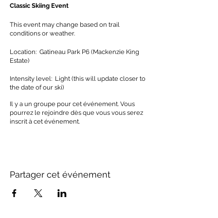
Classic Skiing Event
This event may change based on trail
conditions or weather.
Location: Gatineau Park P6 (Mackenzie King
Estate)
Intensity level: Light (this will update closer to
the date of our ski)
Il y a un groupe pour cet événement. Vous
In order to run: Minimum 1 participant.
pourrez le rejoindre dès que vous vous serez
Maximum 10.
inscrit à cet événement.
Partager cet événement