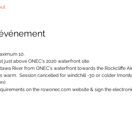
out
l'événement
Maximum 10.
t just above ONEC's 2020 waterfront site.
ttawa River from ONEC's waterfront towards the Rockcliffe Airp
ss warm.  Session cancelled for windchill -30 or colder (mon
om)
quirements on the rowonec.com website & sign the electronic