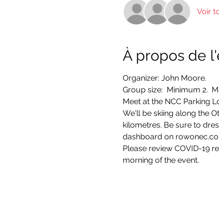
Voir t
À propos de 
Organizer: John Moore.  
Group size:  Minimum 2.  
Meet at the NCC Parking Lo
We'll be skiing along the O
kilometres. Be sure to dre
dashboard on rowonec.c
Please review COVID-19 re
morning of the event.