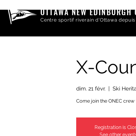
OTTAWA NEW EDINBURGH 
Centre sportif riverain d'Ottawa depuis
X-Coun
dim. 21 févr.
  |  
Ski Herit
Come join the ONEC crew f
Registration is Cl
See other event