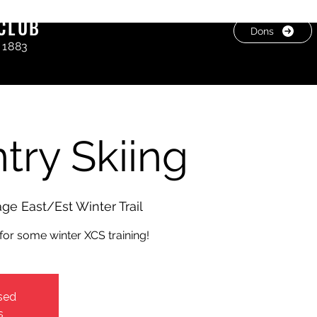
CLUB
Dons
 1883
try Skiing
age East/Est Winter Trail
or some winter XCS training!
osed
s