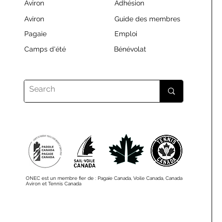
Aviron
Adhésion
Aviron
Guide des membres
Pagaie
Emploi
Camps d'été
Bénévolat
ONEC est un membre fier de : Pagaie Canada, Voile Canada, Canada
Aviron et Tennis Canada