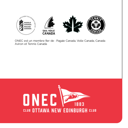
ONEC est un membre fier de : Pagaie Canada, Voile Canada, Canada
Aviron et Tennis Canada