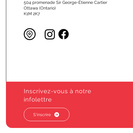
504 promenade Sir George-Étienne Cartier
Ottawa (Ontario)
K1M 2K7
Inscrivez-vous à notre
infolettre
S'inscrire