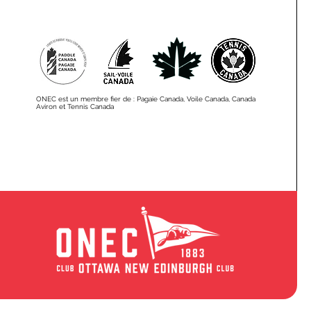
ONEC est un membre fier de : Pagaie Canada, Voile Canada, Canada
Aviron et Tennis Canada