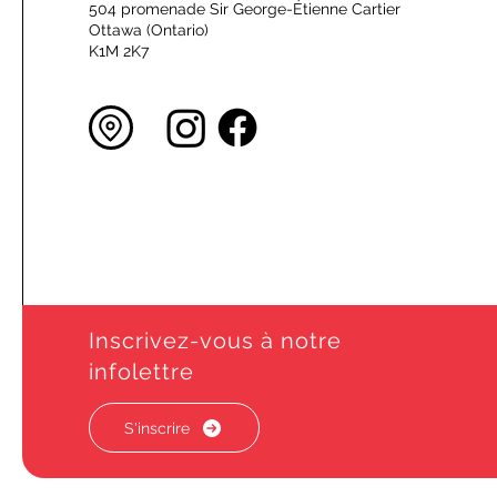
504 promenade Sir George-Étienne Cartier
Ottawa (Ontario)
K1M 2K7
Inscrivez-vous à notre
infolettre
S'inscrire