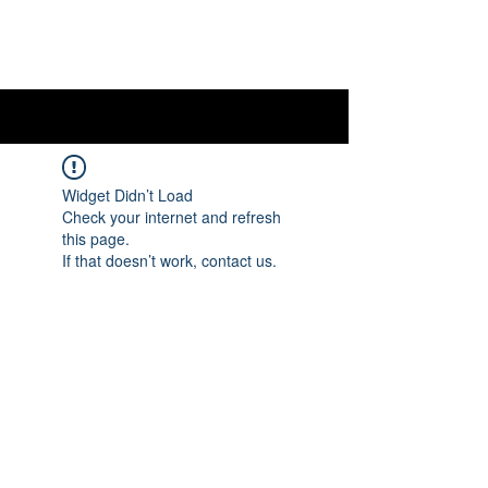
OTTAWA NEW EDINBURGH
CLUB
Centre sportif riverain d'Ottawa depuis 1883
Widget Didn’t Load
Check your internet and refresh
this page.
If that doesn’t work, contact us.