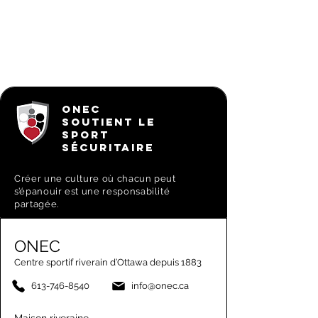
ONEC
SOUTIENT LE
SPORT
SÉCURITAIRE
Créer une culture où chacun peut
s’épanouir est une responsabilité
partagée.
ONEC
Centre sportif riverain d’Ottawa depuis 1883
613-746-8540
info@onec.ca