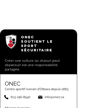
ONEC
SOUTIENT LE
SPORT
SÉCURITAIRE
Créer une culture où chacun peut
s’épanouir est une responsabilité
partagée.
ONEC
Centre sportif riverain d’Ottawa depuis 1883
613-746-8540
info@onec.ca