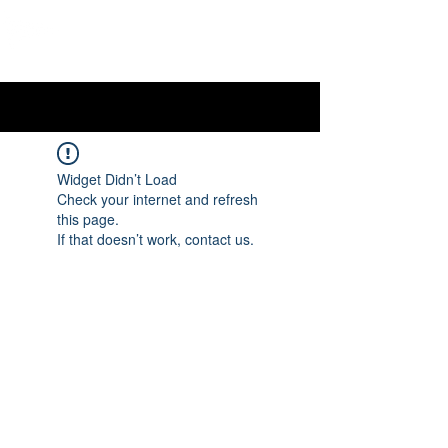
OTTAWA NEW EDINBURGH
CLUB
Centre sportif riverain d'Ottawa depuis 1883
Widget Didn’t Load
Check your internet and refresh
this page.
If that doesn’t work, contact us.