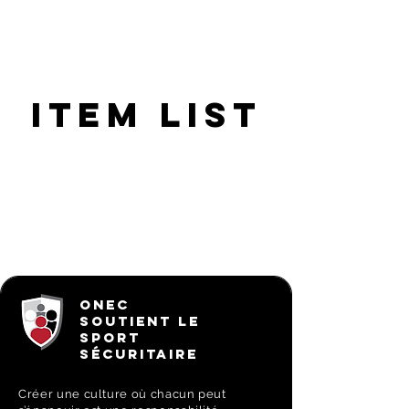
OTTAWA NEW EDINBURGH
CLUB
Centre sportif riverain d'Ottawa depuis 1883
Item List
ONEC
SOUTIENT LE
SPORT
SÉCURITAIRE
Créer une culture où chacun peut