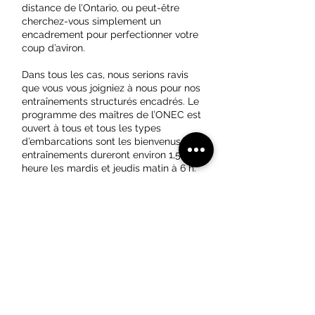
distance de l’Ontario, ou peut-être
cherchez-vous simplement un
encadrement pour perfectionner votre
coup d’aviron.
Dans tous les cas, nous serions ravis
que vous vous joigniez à nous pour nos
entraînements structurés encadrés. Le
programme des maîtres de l’ONEC est
ouvert à tous et tous les types
d’embarcations sont les bienvenus. Les
entraînements dureront environ 1,5
heure les mardis et jeudis matin à 6 h.
En savoir plus
Apprendre à ramer
en embarcations de course
Les avantages des embarcations de
course sont nombreux; le plus
important est qu’elles améliorent
grandement notre équilibre et, grâce à
leur légèreté, elles réduisent l’usure de
nos articulations.