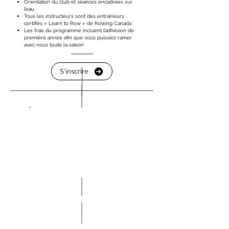
Orientation du club et séances encadrées sur
l’eau
Tous les instructeurs sont des entraîneurs
certifiés « Learn to Row » de Rowing Canada
Les frais du programme incluent l’adhésion de
première année afin que vous puissiez ramer
avec nous toute la saison
S'inscrire
Diplômé du
programme
Apprendre à
ramer
(ta première
année)