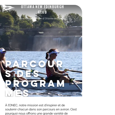
OTTAWA NEW EDINBURGH
CLUB
Centre sportif riverain d'Ottawa depuis 1883
Parcour
s des
program
mes
À l’ONEC, notre mission est d’inspirer et de
soutenir chacun dans son parcours en aviron. C’est
pourquoi nous offrons une grande variété de