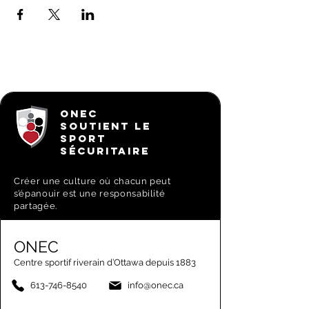
ONEC
SOUTIENT LE
SPORT
SÉCURITAIRE
Créer une culture où chacun peut
s’épanouir est une responsabilité
partagée.
ONEC
Centre sportif riverain d’Ottawa depuis 1883
613-746-8540
info@onec.ca