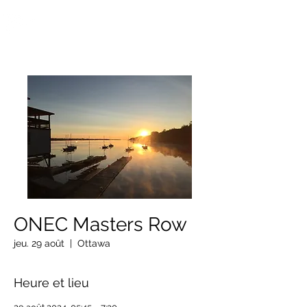
OTTAWA NEW EDINBURGH
CLUB
Centre sportif riverain d'Ottawa depuis 1883
ONEC Masters Row
jeu. 29 août
  |  
Ottawa
Heure et lieu