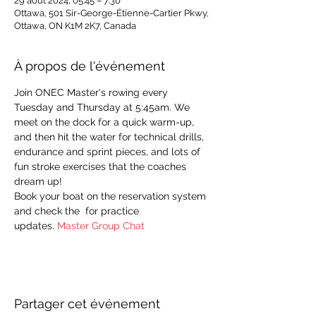
29 août 2024, 05:45 – 7:30
Ottawa, 501 Sir-George-Étienne-Cartier Pkwy,
Ottawa, ON K1M 2K7, Canada
À propos de l'événement
Join ONEC Master's rowing every 
Tuesday and Thursday at 5:45am. We 
meet on the dock for a quick warm-up, 
and then hit the water for technical drills, 
endurance and sprint pieces, and lots of 
fun stroke exercises that the coaches 
dream up!
Book your boat on the reservation system 
and check the 
 for practice 
updates. 
Master Group Chat
Partager cet événement