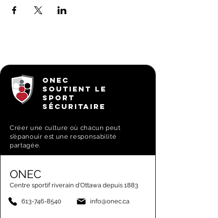
ONEC
SOUTIENT LE
SPORT
SÉCURITAIRE
Créer une culture où chacun peut
s’épanouir est une responsabilité
partagée.
ONEC
Centre sportif riverain d’Ottawa depuis 1883
613-746-8540
info@onec.ca