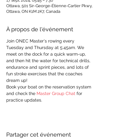
17 sept. 2024, 05:45 – 7:30
Ottawa, 501 Sir-George-Étienne-Cartier Pkwy,
Ottawa, ON K1M 2K7, Canada
À propos de l'événement
Join ONEC Master's rowing every 
Tuesday and Thursday at 5:45am. We 
meet on the dock for a quick warm-up, 
and then hit the water for technical drills, 
endurance and sprint pieces, and lots of 
fun stroke exercises that the coaches 
dream up!
Book your boat on the reservation system 
and check the 
Master Group Chat
 for 
practice updates. 
Partager cet événement