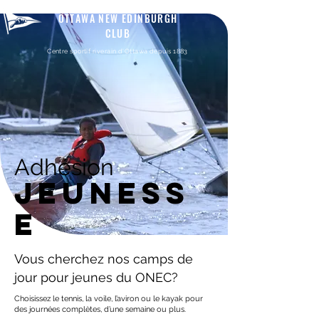
OTTAWA NEW EDINBURGH
CLUB
Centre sportif riverain d'Ottawa depuis 1883
Adhésion
JEUNESS
E
Vous cherchez nos camps de
jour pour jeunes du ONEC?
Choisissez le tennis, la voile, l’aviron ou le kayak pour
des journées complètes, d’une semaine ou plus.