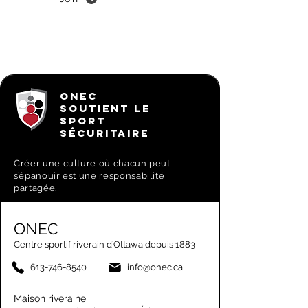
ONEC
SOUTIENT LE
SPORT
SÉCURITAIRE
Créer une culture où chacun peut
s’épanouir est une responsabilité
partagée.
ONEC
Centre sportif riverain d’Ottawa depuis 1883
613-746-8540
info@onec.ca
Maison riveraine