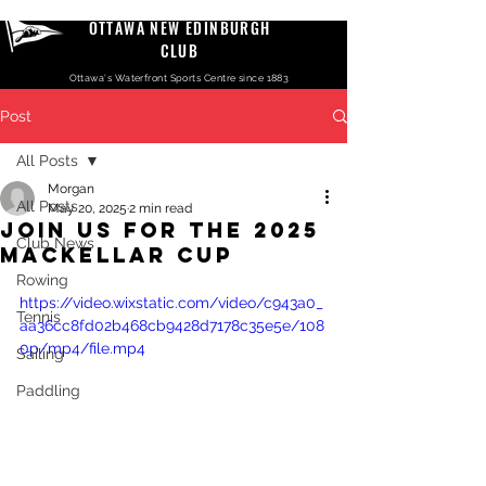
OTTAWA NEW EDINBURGH
CLUB
Ottawa's Waterfront Sports Centre since 1883
Post
All Posts
Morgan
All Posts
May 20, 2025
2 min read
Join Us For The 2025
Club News
MacKellar Cup
Rowing
https://video.wixstatic.com/video/c943a0_
Tennis
aa36cc8fd02b468cb9428d7178c35e5e/108
0p/mp4/file.mp4
Sailing
Paddling