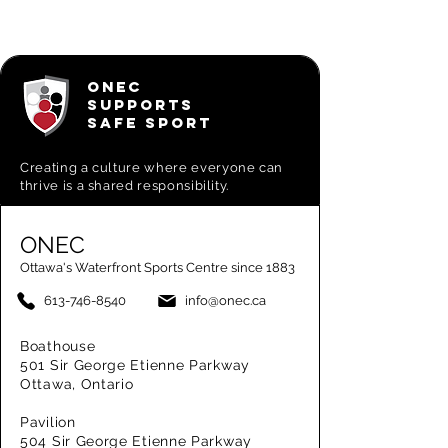
ONEC
SUPPORTS
SAFE SPORT
Creating a
culture where everyone can
thrive is a shared responsibility.
ONEC
Ottawa's Waterfront Sports Centre since 1883
613-746-8540
info@onec.ca
Boathouse
501 Sir George Etienne Parkway
Ottawa, Ontario
Pavilion
504 Sir George Etienne Parkway