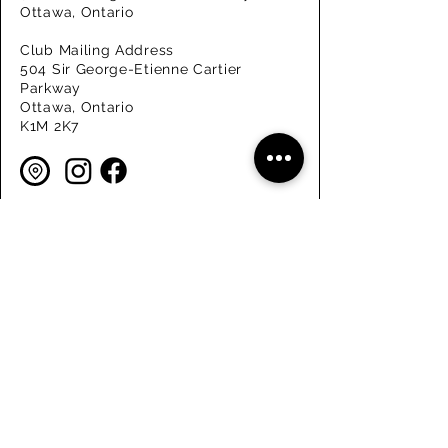
Ottawa, Ontario
Club Mailing Address
504 Sir George-Etienne Cartier
Parkway
Ottawa, Ontario
K1M 2K7
Get in Touch
We'll get right back
Enter Your Name
Enter Your Email
Enter Your Phone