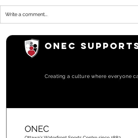
Write a comment...
Hollinsworth Series
Learn to Sai
On-water 
ONEC SUPPORTS
Creating a
culture where everyone can
ONEC
Ottawa's Waterfront Sports Centre since 1883