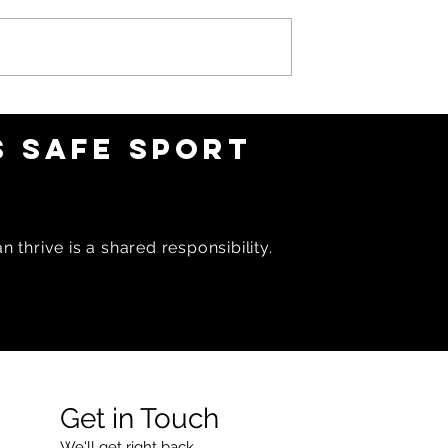
l for Adults -
CL-16 Racing: Bill Kerr
week 6
Commodore Series IV/V/
 SAFE SPORT
 thrive is a shared responsibility.
Get in Touch
We'll get right back