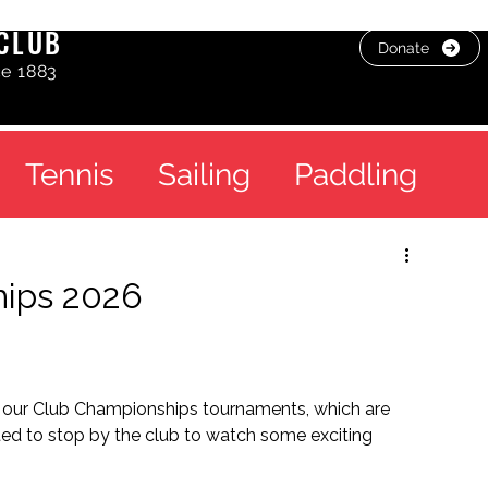
CLUB
Donate
ce 1883
Tennis
Sailing
Paddling
ips 2026
r our Club Championships tournaments, which are 
ted to stop by the club to watch some exciting 