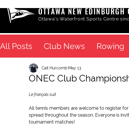
OTTAWA NEW EDINBURGH 
Ottawa's Waterfront Sports Centre sin
All Posts
Club News
Rowing
Cait Hurcomb
May 13
ONEC Club Championsh
Le français suit
All tennis members are welcome to register fo
spread throughout the season. Everyone is invi
tournament matches! 