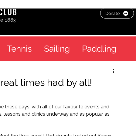
CLUB
Donate
ce 1883
Tennis
Sailing
Paddling
eat times had by all!
be these days, with all of our favourite events and 
s, lessons and clinics underway and as popular as 
eet the Pros event! Participants tested out Yonex 