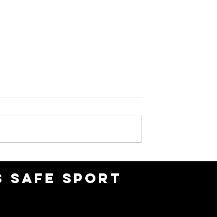
ONEC Tennis July Roundu
5 Club
ips Results
 SAFE SPORT