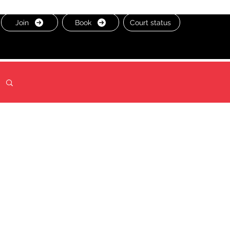
Join
Book
Court status