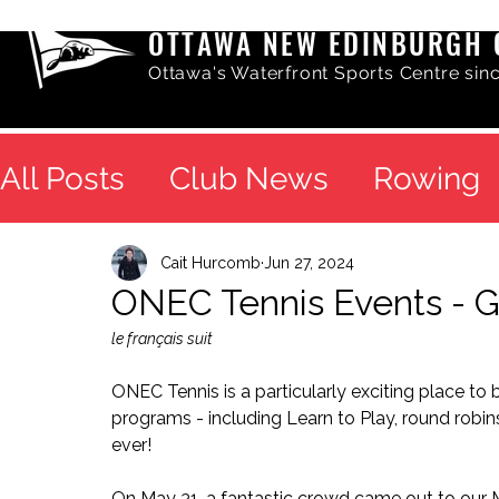
OTTAWA NEW EDINBURGH 
Ottawa's Waterfront Sports Centre sin
All Posts
Club News
Rowing
Cait Hurcomb
Jun 27, 2024
ONEC Tennis Events - Gr
le français suit
ONEC Tennis is a particularly exciting place to 
programs - including Learn to Play, round robin
ever! 
On May 31, a fantastic crowd came out to our M